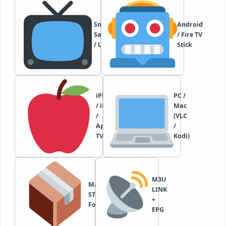
Smart TV
Android
Samsung
/ Fire TV
/ LG
Stick
iPhone
PC /
/ iPad
Mac
/
(VLC
Apple
/
TV
Kodi)
M3U
MAG /
LINK
STB /
+
Formuler
EPG