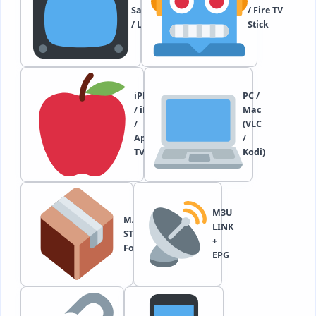
Samsung
/ Fire TV
/ LG
Stick
iPhone
PC /
/ iPad
Mac
/
(VLC
Apple
/
TV
Kodi)
M3U
MAG /
LINK
STB /
+
Formuler
EPG