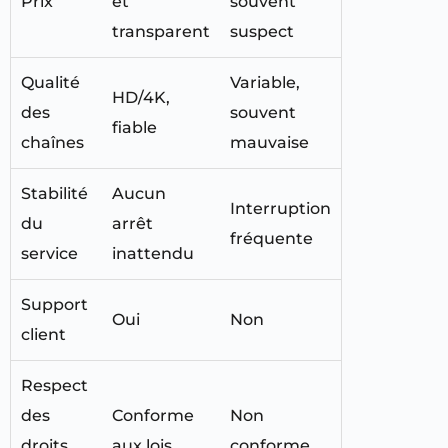
Prix
et
souvent
transparent
suspect
Qualité
Variable,
HD/4K,
des
souvent
fiable
chaînes
mauvaise
Stabilité
Aucun
Interruption
du
arrêt
fréquente
service
inattendu
Support
Oui
Non
client
Respect
des
Conforme
Non
droits
aux lois
conforme