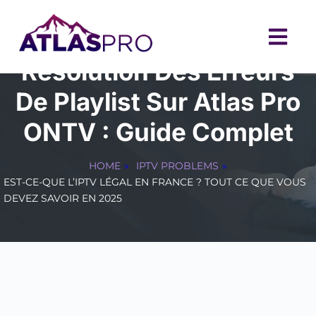
Résolution Des Erreurs
De Playlist Sur Atlas Pro
ONTV : Guide Complet
HOME
»
IPTV PROBLEMS
»
EST-CE-QUE L’IPTV LÉGAL EN FRANCE ? TOUT CE QUE VOUS
DEVEZ SAVOIR EN 2025