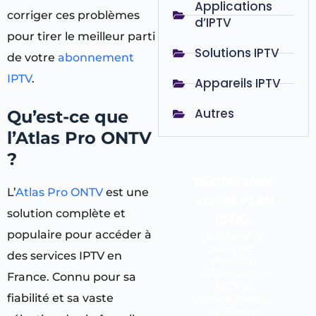
Applications
corriger ces problèmes
d’IPTV
pour tirer le meilleur parti
Solutions IPTV
de votre
abonnement
IPTV
.
Appareils IPTV
Autres
Qu’est-ce que
l’Atlas Pro ONTV
?
DÉCOUVREZ
L’
Atlas Pro ONTV
est une
VOTRE PLAN
solution complète et
IDÉAL
populaire pour accéder à
Rejoignez la
meilleure
des services IPTV en
révolution
d'Abonnement
France. Connu pour sa
IPTV et
fiabilité et sa vaste
transformez votre
expérience