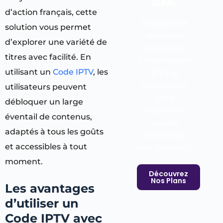
IDÉAL
d’action français, cette
Rejoignez la
solution vous permet
meilleure
d’explorer une variété de
révolution
titres avec facilité. En
d'Abonnement
IPTV et
utilisant un
Code IPTV
, les
transformez
utilisateurs peuvent
votre
débloquer un large
expérience
éventail de contenus,
visuelle
adaptés à tous les goûts
maintenant
avec Atlas Pro !
et accessibles à tout
moment.
Découvrez
Nos Plans
Les avantages
d’utiliser un
Code IPTV avec