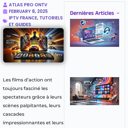
ATLAS PRO ONTV
FEBRUARY 8, 2025
Dernières Articles
IPTV FRANCE
,
TUTORIELS
Le
ET GUIDES
Ab
IP
Pr
Lé
Ill
Re
C
Les films d’action ont
Av
toujours fasciné les
Co
IP
spectateurs grâce à leurs
Gr
scènes palpitantes, leurs
Av
At
cascades
O
impressionnantes et leurs
20