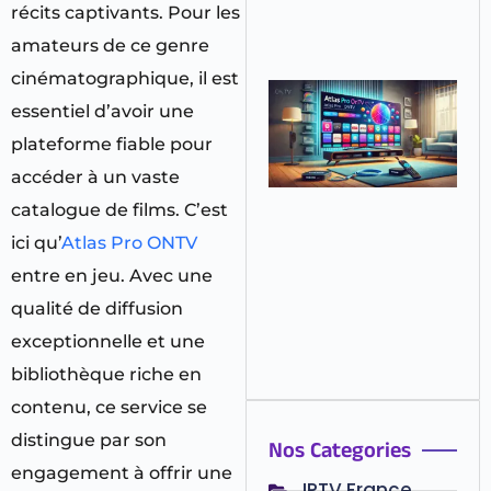
récits captivants. Pour les
Re
→
amateurs de ce genre
cinématographique, il est
Gu
Co
essentiel d’avoir une
20
plateforme fiable pour
C
In
accéder à un vaste
At
catalogue de films. C’est
ON
Un
ici qu’
Atlas Pro ONTV
Sm
entre en jeu. Avec une
S
?
qualité de diffusion
Re
exceptionnelle et une
→
bibliothèque riche en
contenu, ce service se
distingue par son
Nos Categories
engagement à offrir une
IPTV France